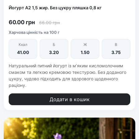
Йогурт А2 1,5 жир. Без цукру пляшка 0,8 кг
60.00 грн
66.00
грн
Харчова цінність на 100 г
Ккал
Б
Ж
В
41.00
3.20
1.50
3.75
Натуральний питний йогурт із м’яким кисломолочним
смаком та легкою кремовою текстурою. Без доданого
цукру, чудово підходить для здорового щоденного
раціону.
Додати в кошик