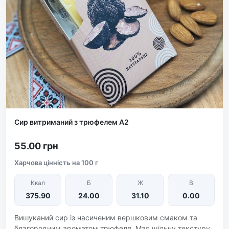
Сир витриманий з трюфелем А2
55.00 грн
Харчова цінність на 100 г
Ккал
Б
Ж
В
375.90
24.00
31.10
0.00
Вишуканий сир із насиченим вершковим смаком та
благородним ароматом трюфеля. Має щільну текстуру