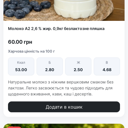
Молоко А2 2,6 % жир. 0,9кг безлактозне пляшка
60.00 грн
Харчова цінність на 100 г
Ккал
Б
Ж
В
53.00
2.80
2.50
4.68
Натуральне молоко з ніжним вершковим смаком без
лактози. Легко засвоюється та чудово підходить для
щоденного вживання, кави, каш і десертів.
Додати в кошик