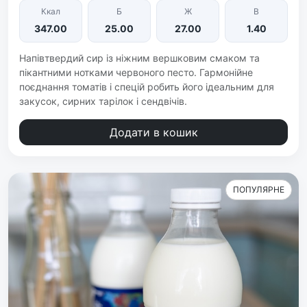
Ккал
Б
Ж
В
347.00
25.00
27.00
1.40
Напівтвердий сир із ніжним вершковим смаком та
пікантними нотками червоного песто. Гармонійне
поєднання томатів і спецій робить його ідеальним для
закусок, сирних тарілок і сендвічів.
Додати в кошик
ПОПУЛЯРНЕ