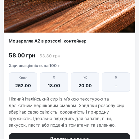
Моцарелла А2 в розсолі, контейнер
58.00 грн
63.80
грн
Харчова цінність на 100 г
Ккал
Б
Ж
В
252.00
18.00
20.00
-
Ніжний італійський сир із м’якою текстурою та
делікатним вершковим смаком. Завдяки розсолу сир
зберігає свою свіжість, соковитість і природну
пружність. Ідеально підходить для салатів, піци,
закусок, пасти або подачі з томатами та зеленню.