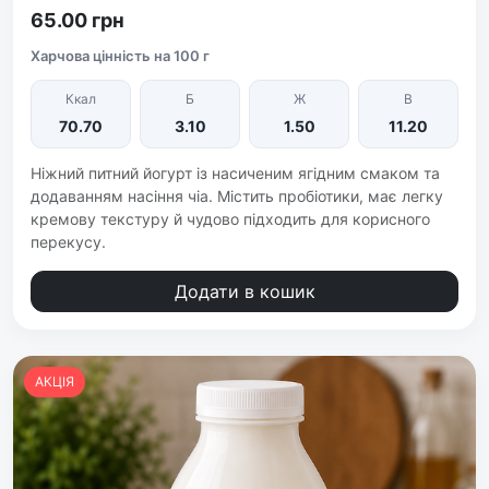
65.00 грн
Харчова цінність на 100 г
Ккал
Б
Ж
В
70.70
3.10
1.50
11.20
Ніжний питний йогурт із насиченим ягідним смаком та
додаванням насіння чіа. Містить пробіотики, має легку
кремову текстуру й чудово підходить для корисного
перекусу.
Додати в кошик
АКЦІЯ